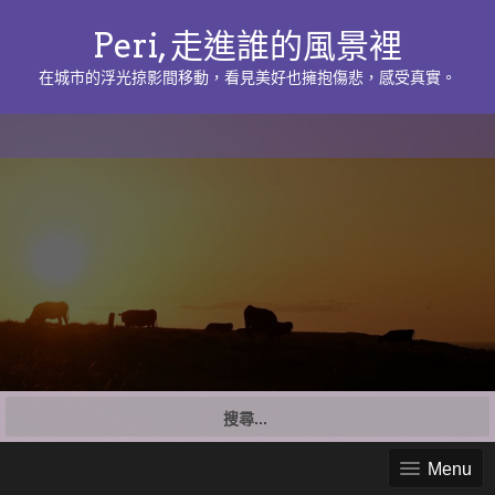
Peri, 走進誰的風景裡
在城市的浮光掠影間移動，看見美好也擁抱傷悲，感受真實。
搜
尋
關
Menu
鍵