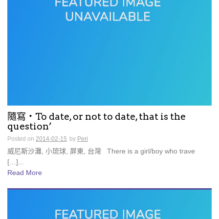
隨寫・To date, or not to date, that is the
question’
Posted on
2014-02-15
by
Peri
威尼斯沙灘, 小琉球, 屏東, 台灣 There is a girl/boy who trave
[…]...
Read More