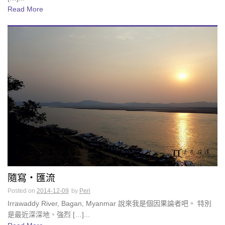
Read More
隨寫・匯流
Posted on
2014-12-09
by
Peri
Irrawaddy River, Bagan, Myanmar 說來我是個因果論者吧。 特別
是最近深深地、強烈 […]...