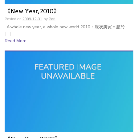
《New Year, 2010》
Posted on
2009-12-31
by
Peri
A whole new year, a whole new world.2010、歲次庚寅。屬於
[…]...
Read More