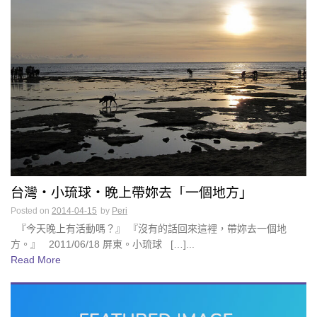
台灣・小琉球・晚上帶妳去「一個地方」
Posted on
2014-04-15
by
Peri
『今天晚上有活動嗎？』 『沒有的話回來這裡，帶妳去一個地
方。』 2011/06/18 屏東。小琉球 […]...
Read More