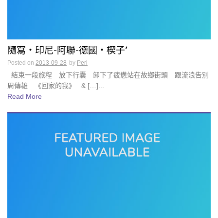
隨寫・印尼-阿聯-德國・楔子’
Posted on
2013-09-28
by
Peri
結束一段旅程 放下行囊 卸下了疲憊站在故鄉街頭 跟流浪告別
周傳雄 《回家的我》 & […]...
Read More