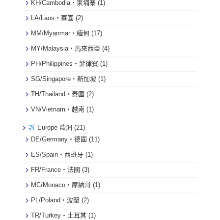
KH/Cambodia・柬埔寨
(1)
LA/Laos・寮國
(2)
MM/Myanmar・緬甸
(17)
MY/Malaysia・馬來西亞
(4)
PH/Philippines・菲律賓
(1)
SG/Singapore・新加坡
(1)
TH/Thailand・泰國
(2)
VN/Vietnam・越南
(1)
Europe 歐洲
(21)
DE/Germany・德國
(11)
ES/Spain・西班牙
(1)
FR/France・法國
(3)
MC/Monaco・摩納哥
(1)
PL/Poland・波蘭
(2)
TR/Turkey・土耳其
(1)