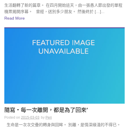
生活翻轉了新的篇章。 在四月開始這天，由一張愚人節出發的單程
機票揭開序幕。 曾經，送別多少朋友。 然後終於 […]...
Read More
隨寫・每一次離開，都是為了回來’
Posted on
2015-03-03
by
Peri
生命是一次次交疊的轉身與回眸。 別離，是情深緣淺的不得已。