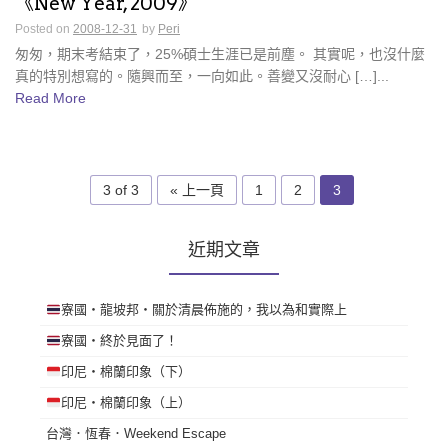
《New Year, 2009》
Posted on
2008-12-31
by
Peri
匆匆，期末考結束了，25%碩士生涯已是前塵。 其實呢，也沒什麼
真的特別想寫的。隨興而至，一向如此。善變又沒耐心 […]...
Read More
3 of 3
« 上一頁
1
2
3
近期文章
寮國・龍坡邦・關於清晨佈施的，我以為和實際上
寮國・終於見面了！
印尼・棉蘭印象（下）
印尼・棉蘭印象（上）
台灣．恆春．Weekend Escape