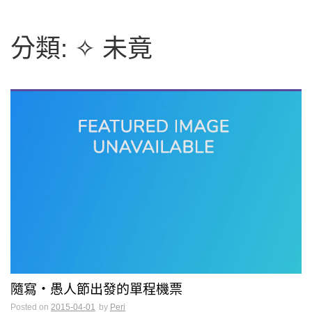
字:
分類:
✧ 未竟
隨寫・愚人節出發的單程機票
Posted on
2015-04-01
by
Peri