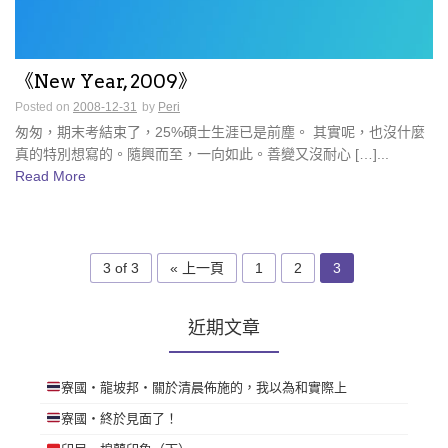
《New Year, 2009》
Posted on
2008-12-31
by
Peri
匆匆，期末考結束了，25%碩士生涯已是前塵。 其實呢，也沒什麼
真的特別想寫的。隨興而至，一向如此。善變又沒耐心 […]...
Read More
3 of 3
« 上一頁
1
2
3
近期文章
寮國・龍坡邦・關於清晨佈施的，我以為和實際上
寮國・終於見面了！