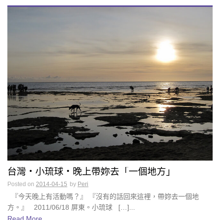
台灣・小琉球・晚上帶妳去「一個地方」
Posted on
2014-04-15
by
Peri
『今天晚上有活動嗎？』 『沒有的話回來這裡，帶妳去一個地
方。』 2011/06/18 屏東。小琉球 […]...
Read More