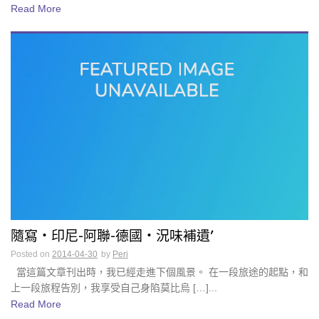
Read More
隨寫・印尼-阿聯-德國・況味補遺’
Posted on
2014-04-30
by
Peri
當這篇文章刊出時，我已經走進下個風景。 在一段旅途的起點，和
上一段旅程告別，我享受自己身陷莫比烏 […]...
Read More