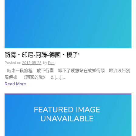
隨寫・印尼-阿聯-德國・楔子’
Posted on
2013-09-28
by
Peri
結束一段旅程 放下行囊 卸下了疲憊站在故鄉街頭 跟流浪告別
周傳雄 《回家的我》 & […]...
Read More