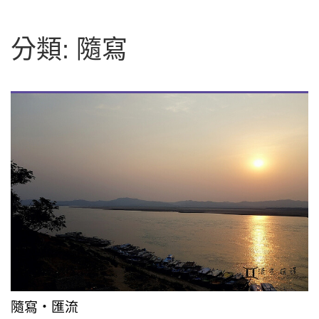
字:
分類:
隨寫
隨寫・匯流