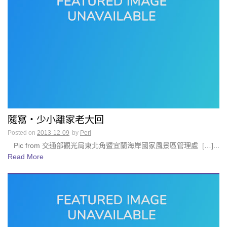
隨寫・少小離家老大回
Posted on
2013-12-09
by
Peri
Pic from 交通部觀光局東北角暨宜蘭海岸國家風景區管理處 […]...
Read More