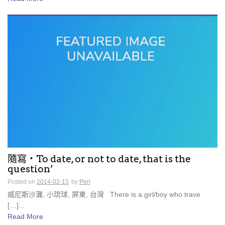
隨寫・To date, or not to date, that is the
question’
Posted on
2014-02-15
by
Peri
威尼斯沙灘, 小琉球, 屏東, 台灣 There is a girl/boy who trave
[…]...
Read More