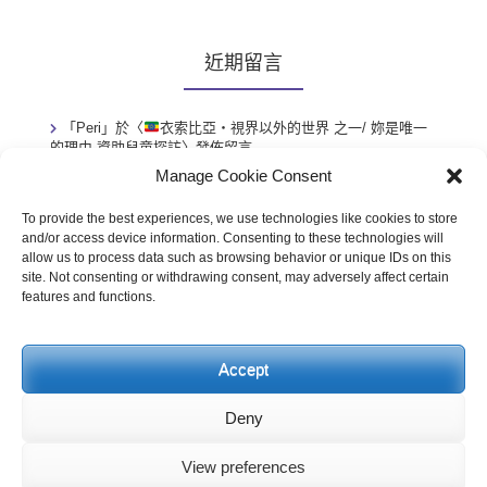
近期留言
「
Peri
」於〈
衣索比亞・視界以外的世界 之一/ 妳是唯一
的理由-資助兒童探訪
〉發佈留言
Manage Cookie Consent
「
小捷
」於〈
衣索比亞・視界以外的世界 之一/ 妳是唯一
的理由-資助兒童探訪
〉發佈留言
To provide the best experiences, we use technologies like cookies to store
「
訪客
」於〈
德國・來寄明信片吧！德國郵票機攻略SOP’
〉
and/or access device information. Consenting to these technologies will
發佈留言
allow us to process data such as browsing behavior or unique IDs on this
site. Not consenting or withdrawing consent, may adversely affect certain
「
訪客
」於〈
阿聯・沙漠旅遊小錦囊’
〉發佈留言
features and functions.
「
訪客
」於〈
德國・來寄明信片吧！德國郵票機攻略SOP’
〉
發佈留言
Accept
Deny
View preferences
Powered by
Plum Theme
.