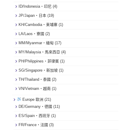
ID/Indonesia・印尼
(4)
JP/Japan・日本
(19)
KH/Cambodia・柬埔寨
(1)
LA/Laos・寮國
(2)
MM/Myanmar・緬甸
(17)
MY/Malaysia・馬來西亞
(4)
PH/Philippines・菲律賓
(1)
SG/Singapore・新加坡
(1)
TH/Thailand・泰國
(2)
VN/Vietnam・越南
(1)
Europe 歐洲
(21)
DE/Germany・德國
(11)
ES/Spain・西班牙
(1)
FR/France・法國
(3)