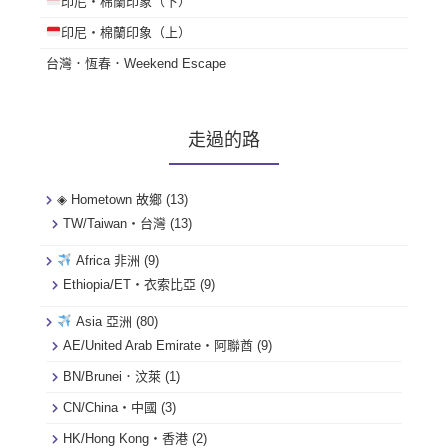
印尼・棉蘭印象（下）
印尼・棉蘭印象（上）
台灣．恆春．Weekend Escape
走過的路
◈ Hometown 故鄉
(13)
TW/Taiwan・台灣
(13)
Africa 非洲
(9)
Ethiopia/ET・衣索比亞
(9)
Asia 亞洲
(80)
AE/United Arab Emirate・阿聯酋
(9)
BN/Brunei．汶萊
(1)
CN/China・中國
(3)
HK/Hong Kong・香港
(2)