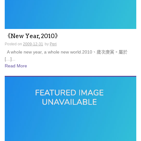
《New Year, 2010》
Posted on
2009-12-31
by
Peri
A whole new year, a whole new world.2010、歲次庚寅。屬於
[…]...
Read More