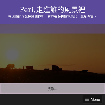
Peri, 走進誰的風景裡
在城市的浮光掠影間移動，看見美好也擁抱傷悲，感受真實。
搜
尋
關
Menu
鍵