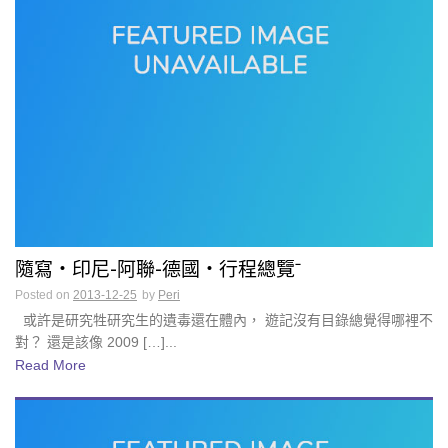
隨寫・印尼-阿聯-德國・行程總覽ˉ
Posted on
2013-12-25
by
Peri
或許是研究牲研究生的遺毒還在體內， 遊記沒有目錄總覺得哪裡不
對？ 還是該像 2009 […]...
Read More